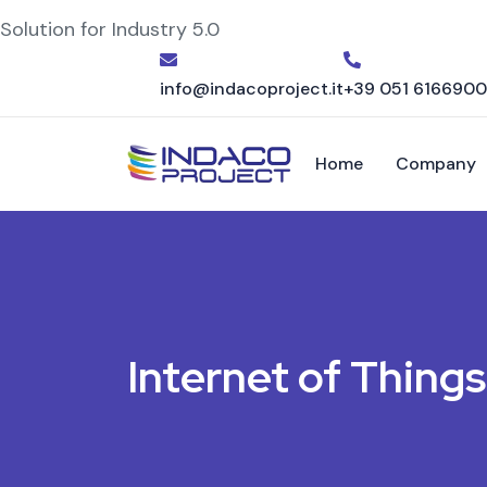
Solution for Industry 5.0
info@indacoproject.it
+39 051 6166900
Home
Company
Internet of Things