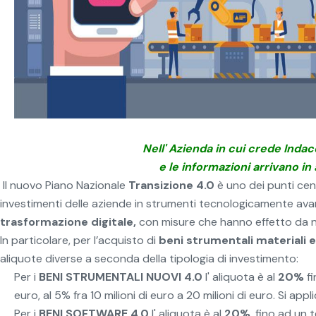
Nell' Azienda in cui crede Inda
e le informazioni arrivano in
Il nuovo Piano Nazionale
Transizione 4.0
è uno dei punti cent
investimenti delle aziende in strumenti tecnologicamente av
trasformazione digitale,
con misure che hanno effetto da 
In particolare, per l’acquisto di
beni strumentali materiali 
aliquote diverse a seconda della tipologia di investimento:
Per i
BENI STRUMENTALI
NUOVI
4.0
l' aliquota è al
20%
fi
euro, al 5% fra 10 milioni di euro a 20 milioni di euro. Si appl
Per i
BENI SOFTWARE 4.0
l' aliquota è al
20%
, fino ad un 