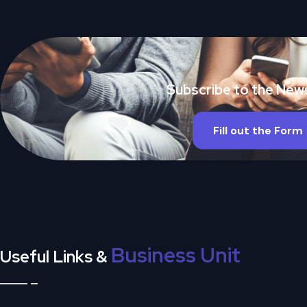
Subscribe to the New
Fill out the Form
Business Unit
Useful Links &